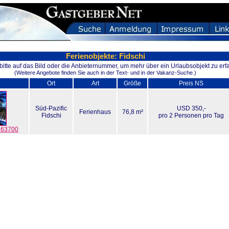
Ferienobjekte: Fidschi
 bitte auf das Bild oder die Anbieternummer, um mehr über ein Urlaubsobjekt zu erf
(Weitere Angebote finden Sie auch in der Text- und in der Vakanz-Suche.)
Ort
Art
Größe
Preis NS
Süd-Pazific
USD 350,-
Ferienhaus
76,8 m²
Fidschi
pro 2 Personen pro Tag
t 63700