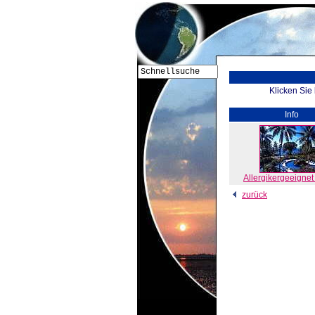
Klicken Sie
Info
Allergikergeeigne
zurück