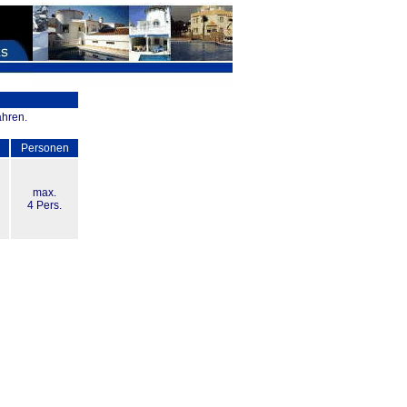
ahren.
Personen
max.
4 Pers.