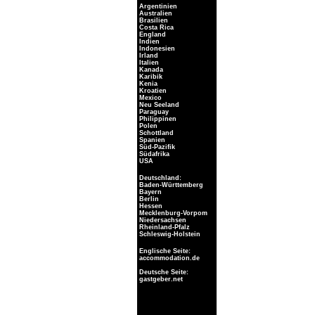
Argentinien
Australien
Brasilien
Costa Rica
England
Indien
Indonesien
Irland
Italien
Kanada
Karibik
Kenia
Kroatien
Mexico
Neu Seeland
Paraguay
Philippinen
Polen
Schottland
Spanien
Süd-Pazifik
Südafrika
USA
Deutschland:
Baden-Württemberg
Bayern
Berlin
Hessen
Mecklenburg-Vorpom
Niedersachsen
Rheinland-Pfalz
Schleswig-Holstein
Englische Seite:
accommodation.de
Deutsche Seite:
gastgeber.net