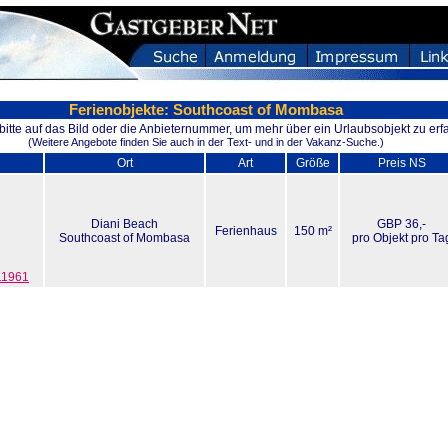
Ferienobjekte: Southcoast of Mombasa
 bitte auf das Bild oder die Anbieternummer, um mehr über ein Urlaubsobjekt zu erf
(Weitere Angebote finden Sie auch in der Text- und in der Vakanz-Suche.)
Ort
Art
Größe
Preis NS
Diani Beach
GBP 36,-
Ferienhaus
150 m²
Southcoast of Mombasa
pro Objekt pro Ta
 11961