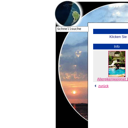
Klicken Sie
Info
Allergikergeeignet
zurück