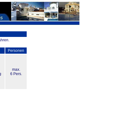
ahren.
Personen
max.
g
6 Pers.