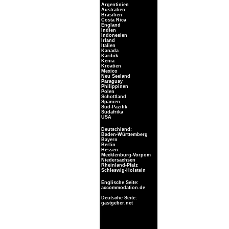
Argentinien
Australien
Brasilien
Costa Rica
England
Indien
Indonesien
Irland
Italien
Kanada
Karibik
Kenia
Kroatien
Mexico
Neu Seeland
Paraguay
Philippinen
Polen
Schottland
Spanien
Süd-Pazifik
Südafrika
USA
Deutschland:
Baden-Württemberg
Bayern
Berlin
Hessen
Mecklenburg-Vorpom
Niedersachsen
Rheinland-Pfalz
Schleswig-Holstein
Englische Seite:
accommodation.de
Deutsche Seite:
gastgeber.net