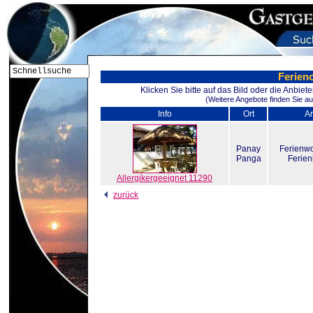
Ferien
Klicken Sie bitte auf das Bild oder die Anbie
(Weitere Angebote finden Sie au
Info
Ort
Ar
Panay
Ferienw
Panga
Ferie
Allergikergeeignet 11290
zurück