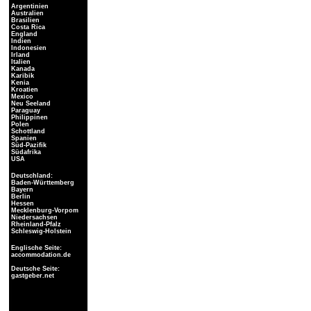
Argentinien
Australien
Brasilien
Costa Rica
England
Indien
Indonesien
Irland
Italien
Kanada
Karibik
Kenia
Kroatien
Mexico
Neu Seeland
Paraguay
Philippinen
Polen
Schottland
Spanien
Süd-Pazifik
Südafrika
USA
Deutschland:
Baden-Württemberg
Bayern
Berlin
Hessen
Mecklenburg-Vorpom
Niedersachsen
Rheinland-Pfalz
Schleswig-Holstein
Englische Seite:
accommodation.de
Deutsche Seite:
gastgeber.net