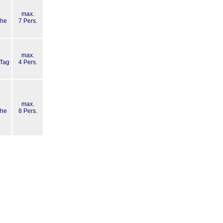
max.
che
7 Pers.
max.
 Tag
4 Pers.
max.
che
8 Pers.