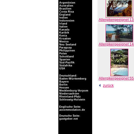
Argentinien
Australien
Brasilien
Costa Rica
England
Indien
Allergikergeeignet 1
Indonesien
Irland
Italien
Kanada
Karibik
Kenia
Kroatien
Mexico
Allergikergeeignet 1
Neu Seeland
Paraguay
Philippinen
Polen
Schottland
Spanien
Süd-Pazifik
Südafrika
USA
Deutschland:
Allergikergeeignet 5
Baden-Württemberg
Bayern
Berlin
zurück
Hessen
Mecklenburg-Vorpom
Niedersachsen
Rheinland-Pfalz
Schleswig-Holstein
Englische Seite:
accommodation.de
Deutsche Seite:
gastgeber.net