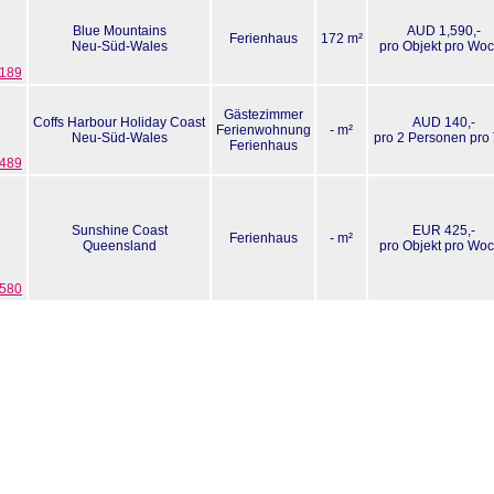
Blue Mountains
AUD 1,590,-
Ferienhaus
172 m²
Neu-Süd-Wales
pro Objekt pro Wo
3189
Gästezimmer
Coffs Harbour Holiday Coast
AUD 140,-
Ferienwohnung
- m²
Neu-Süd-Wales
pro 2 Personen pro
Ferienhaus
4489
Sunshine Coast
EUR 425,-
Ferienhaus
- m²
Queensland
pro Objekt pro Wo
5580