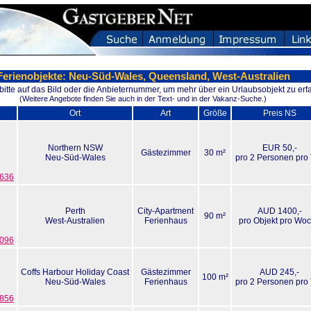
Ferienobjekte: Neu-Süd-Wales, Queensland, West-Australien
 bitte auf das Bild oder die Anbieternummer, um mehr über ein Urlaubsobjekt zu erf
(Weitere Angebote finden Sie auch in der Text- und in der Vakanz-Suche.)
Ort
Art
Größe
Preis NS
Northern NSW
EUR 50,-
Gästezimmer
30 m²
Neu-Süd-Wales
pro 2 Personen pro
3636
Perth
City-Apartment
AUD 1400,-
90 m²
West-Australien
Ferienhaus
pro Objekt pro Wo
1096
Coffs Harbour Holiday Coast
Gästezimmer
AUD 245,-
100 m²
Neu-Süd-Wales
Ferienhaus
pro 2 Personen pro
1856