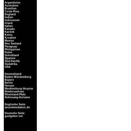
Argentinien
Australien
Brasilien
Costa Rica
England
Indien
Indonesien
Irland
Italien
Kanada
Karibik
Kenia
Kroatien
Mexico
Neu Seeland
Paraguay
Philippinen
Polen
Schottland
Spanien
Süd-Pazifik
Südafrika
USA
Deutschland:
Baden-Württemberg
Bayern
Berlin
Hessen
Mecklenburg-Vorpom
Niedersachsen
Rheinland-Pfalz
Schleswig-Holstein
Englische Seite:
accommodation.de
Deutsche Seite:
gastgeber.net