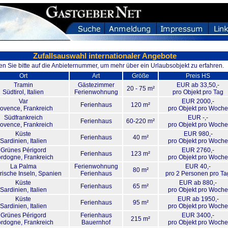
Zufallsauswahl internationaler Angebote
en Sie bitte auf die Anbieternummer, um mehr über ein Urlaubsobjekt zu erfahren.
Ort
Art
Größe
Preis HS
Tramin
Gästezimmer
EUR ab 33,50,-
20 - 75 m²
Südtirol
, Italien
Ferienwohnung
pro Objekt pro Tag
Var
EUR 2000,-
Ferienhaus
120 m²
rovence
, Frankreich
pro Objekt pro Woche
Südfrankreich
EUR -,-
Ferienhaus
60-220 m²
rovence
, Frankreich
pro Objekt pro Woche
Küste
EUR 980,-
Ferienhaus
40 m²
Sardinien
, Italien
pro Objekt pro Woche
Grünes Périgord
EUR 2760,-
Ferienhaus
123 m²
rdogne
, Frankreich
pro Objekt pro Woche
La Palma
Ferienwohnung
EUR 40,-
80 m²
ische Inseln
, Spanien
Ferienhaus
pro 2 Personen pro Ta
Küste
EUR ab 880,-
Ferienhaus
65 m²
Sardinien
, Italien
pro Objekt pro Woche
Küste
EUR ab 1950,-
Ferienhaus
95 m²
Sardinien
, Italien
pro Objekt pro Woche
Grünes Périgord
Ferienhaus
EUR 3400,-
215 m²
rdogne
, Frankreich
Bauernhof
pro Objekt pro Woche