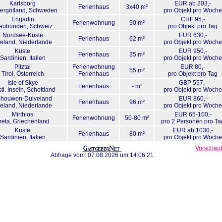
Karlsborg
EUR ab 203,-
Ferienhaus
3x40 m²
ergötland
, Schweden
pro Objekt pro Woche
Engadin
CHF 95,-
Ferienwohnung
50 m²
aubünden
, Schweiz
pro Objekt pro Tag
Nordsee-Küste
EUR 630,-
Ferienhaus
62 m²
eland
, Niederlande
pro Objekt pro Woche
Küste
EUR 950,-
Ferienhaus
35 m²
Sardinien
, Italien
pro Objekt pro Woche
Pitztal
Ferienwohnung
EUR 80,-
55 m²
Tirol
, Österreich
Ferienhaus
pro Objekt pro Tag
Isle of Skye
GBP 557,-
Ferienhaus
- m²
tl. Inseln
, Schottland
pro Objekt pro Woche
houwen-Duiveland
EUR 860,-
Ferienhaus
96 m²
eland
, Niederlande
pro Objekt pro Woche
Mirthios
EUR 65-100,-
Ferienwohnung
50-80 m²
reta
, Griechenland
pro 2 Personen pro Ta
Küste
EUR ab 1030,-
Ferienhaus
80 m²
Sardinien
, Italien
pro Objekt pro Woche
Vorschaub
Abfrage vom: 07.08.2026 um 14:06:21