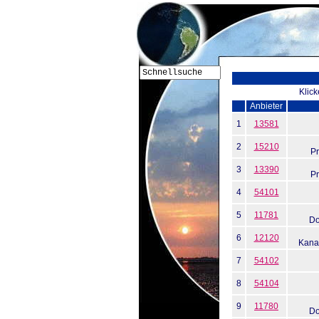
Klick
Anbieter
1
13581
2
15210
P
3
13390
P
4
54101
5
11781
Do
6
12120
Kanar
7
54102
8
54104
9
11780
Do