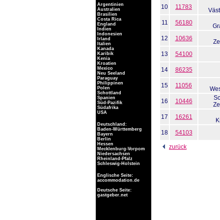
Argentinien
10
11783
Australien
Väst
Brasilien
Costa Rica
11
56180
England
Gr
Indien
Indonesien
12
10636
Irland
Ze
Italien
Kanada
13
54100
Karibik
Kenia
Kroatien
Mexico
14
86235
Neu Seeland
Paraguay
Philippinen
15
11056
Polen
Wes
Schottland
Sc
Spanien
16
10446
Süd-Pazifik
Ze
Südafrika
USA
17
16261
K
Deutschland:
Baden-Württemberg
18
54103
Bayern
Berlin
Hessen
zurück
Mecklenburg-Vorpom
Niedersachsen
Rheinland-Pfalz
Schleswig-Holstein
Englische Seite:
accommodation.de
Deutsche Seite:
gastgeber.net