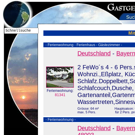
Mit
- Ferienwohnung - Ferienhaus - Gästezimmer -
Deutschland
-
Bayer
2 FeWo´s 4 - 6 Pers
Wohnzi.,Eßplatz, Küc
Schlafz.Doppelbett,Sc
Schlafcouch,Dusche,
Ferienwohnung:
Gartenanteil,Gartenm
81341
Wassertreten,Sinnes
Grösse: 64 m²
Hauptsaison: 
max. 5 Pers.
für 2 Pers. p
- Ferienwohnung -
Deutschland
-
Bayer