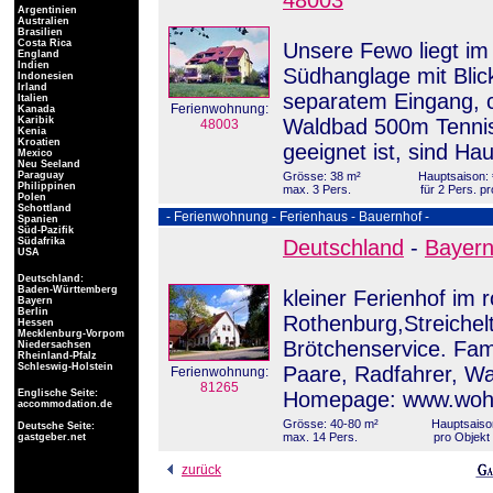
48003
Argentinien
Australien
Brasilien
Costa Rica
Unsere Fewo liegt im
England
Indien
Südhanglage mit Blic
Indonesien
Irland
separatem Eingang, c
Italien
Ferienwohnung:
Kanada
Karibik
Waldbad 500m Tennis)
48003
Kenia
Kroatien
geeignet ist, sind Ha
Mexico
Neu Seeland
Paraguay
Grösse: 38 m²
Hauptsaison: 
Philippinen
max. 3 Pers.
für 2 Pers. p
Polen
Schottland
- Ferienwohnung - Ferienhaus - Bauernhof -
Spanien
Süd-Pazifik
Südafrika
Deutschland
-
Bayer
USA
Deutschland:
Baden-Württemberg
kleiner Ferienhof im
Bayern
Berlin
Rothenburg,Streichel
Hessen
Mecklenburg-Vorpom
Brötchenservice. Fami
Niedersachsen
Rheinland-Pfalz
Schleswig-Holstein
Paare, Radfahrer, Wa
Ferienwohnung:
81265
Englische Seite:
Homepage: www.wohl
accommodation.de
Grösse: 40-80 m²
Hauptsaison
Deutsche Seite:
max. 14 Pers.
pro Objekt
gastgeber.net
zurück