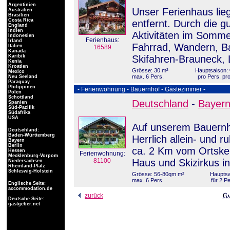
Argentinien
Unser Ferienhaus lie
Australien
Brasilien
Costa Rica
entfernt. Durch die g
England
Indien
Aktivitäten im Somme
Indonesien
Ferienhaus:
Irland
Fahrrad, Wandern, B
Italien
16589
Kanada
Karibik
Skifahren-Brauneck, 
Kenia
Kroatien
Grösse: 30 m²
Hauptsaison: 
Mexico
max. 6 Pers.
pro Pers. pr
Neu Seeland
Paraguay
Philippinen
- Ferienwohnung - Bauernhof - Gästezimmer -
Polen
Schottland
Deutschland
-
Bayer
Spanien
Süd-Pazifik
Südafrika
USA
Auf unserem Bauernho
Deutschland:
Baden-Württemberg
Herrlich allein- und
Bayern
Berlin
ca. 2 Km vom Ortsker
Hessen
Ferienwohnung:
Mecklenburg-Vorpom
81100
Haus und Skizirkus i
Niedersachsen
Rheinland-Pfalz
Schleswig-Holstein
Grösse: 56-80qm m²
Hauptsa
max. 6 Pers.
für 2 P
Englische Seite:
accommodation.de
zurück
Deutsche Seite:
gastgeber.net