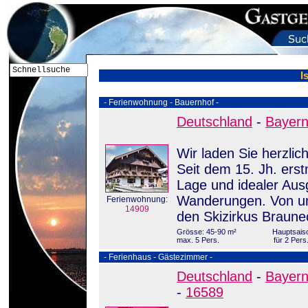
I
- Ferienwohnung - Bauernhof -
Deutschland
-
Bayer
Wir laden Sie herzli
Seit dem 15. Jh. erst
Lage und idealer Aus
Wanderungen. Von uns
Ferienwohnung:
14909
den Skizirkus Braune
Grösse: 45-90 m²
Hauptsaiso
max. 5 Pers.
für 2 Pers
- Ferienhaus - Gästezimmer -
Deutschland
-
Bayer
-
16589