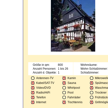
Größe in qm:
800
Wohnräume:
Anzahl Personen:
1 bis 26
Wohn-Schlafzimmer:
Anzahl d. Objekte:
1
Schlafzimmer:
Antennen-TV
Kamin
Mikrowell
Kabel/SAT-TV
Sauna
Spülmasc
Video/DVD
Whirlpool
Waschma
Radio/HiFi
Pool
Trockner
Telefon
Fahrräder
Frühstück
Internet
Tischtennis
Grillmögli