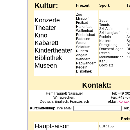
Kultur:
Freizeit:
Sport:
T
Zoo
Konzerte
Minigolf
Segeln
Freibad
Tennis
Theater
Hallenbad
Ski-Alpin
In
Wellenbad
Ski-Langlauf
es
Kino
Erlebnisbad
Rodeln
An
Badesee
Klettern
Sp
Kabarett
Sauna
Paragliding
Ba
Solarium
Kindertheater
Drachenfliegen
Di
Rudern
Reiten
Si
Angeln
Bibliothek
Mountainbiking
Ku
Wandern
Kanu
Radwandern
Museen
Golfplatz
Kegeln
Diskothek
Kontakt:
Herr Traugott
Nassauer
Tel: +49 (
Wir sprechen:
Fax: +49 (0
Deutsch, Englisch, Französisch
eMail:
Kontak
Kurzmitteilung:
Ihre eMail:
Tel:
Prei
Hauptsaison
EUR 16,-